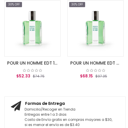
30% OFF
30% OFF
L'EAU
$5
AGR
POUR UN HOMME EDT 125ML VAPO
POUR UN HOMME EDT 200ML VAPO
52.33
$68.15
$74.75
$97.35
REGAR AL CARRITO
AGREGAR AL CARRITO
Formas de Entrega
Domicilio/Recoger en Tienda
Entregas entre 1 a 3 dias
Costo de Envío gratis en compras mayores a $30,
si es menor el envío es de $3.40