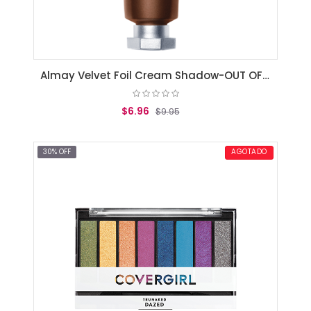
Almay Velvet Foil Cream Shadow-OUT OF THE WOODS (080)
$6.96
$9.95
AGREGAR AL CARRITO
30% OFF
AGOTADO