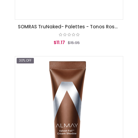
SOMRAS TruNaked- Palettes - Tonos Roses
$11.17
$15.95
AGREGAR AL CARRITO
30% OFF