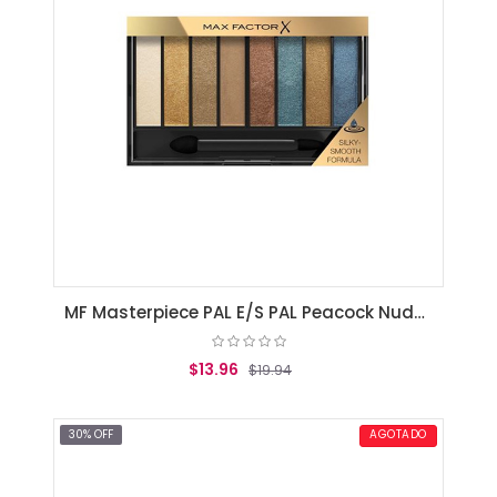
MF Masterpiece PAL E/S PAL Peacock Nudes 6.5g 005
$13.96
$19.94
AGREGAR AL CARRITO
30% OFF
AGOTADO