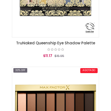
TruNaked Queenship Eye Shadow Palette
$11.17
$15.95
AGREGAR AL CARRITO
30% OFF
AGOTADO