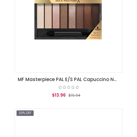
MF Masterpiece PAL E/S PAL Capuccino Nudes 6.5g 005
$13.96
$19.94
AGREGAR AL CARRITO
30% OFF