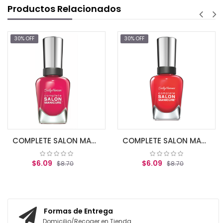
Productos Relacionados
 OFF
30% OFF
30% 
COMPLETE SALON MANICURE TICKLE ME PIN
COMPLETE SALON MANICURE ALL FIRED UP
$6.09
$6.09
$8.70
$8.70
AGREGAR AL CARRITO
AGREGAR AL CARRITO
Formas de Entrega
Domicilio/Recoger en Tienda