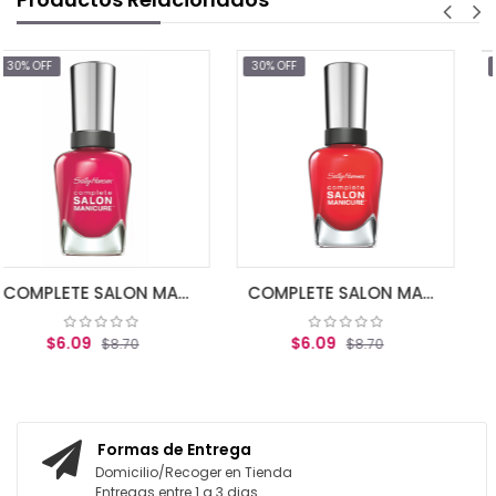
30% OFF
30% OFF
$6.99
$10.75
AGREGAR AL CAR
COMPLETE SALON MANICURE TICKLE ME PIN
COMPLETE SALON MANICURE ALL FIRED UP
$6.09
$8.70
RRITO
AGREGAR AL CARRITO
Formas de Entrega
Domicilio/Recoger en Tienda
Entregas entre 1 a 3 dias