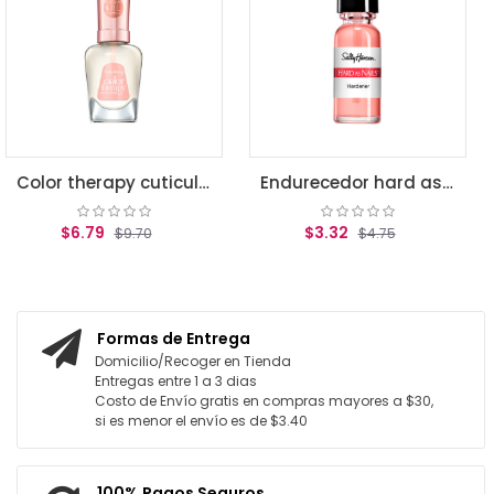
$6.20
$8
AGREGAR AL 
Color therapy cuticule oil
Endurecedor hard as nail tint
$3.32
.70
$4.75
 CARRITO
AGREGAR AL CARRITO
Formas de Entrega
Domicilio/Recoger en Tienda
Entregas entre 1 a 3 dias
Costo de Envío gratis en compras mayores a $30,
si es menor el envío es de $3.40
100% Pagos Seguros