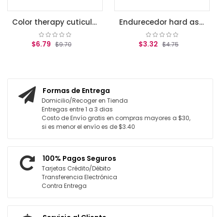
Color therapy cuticule oil
Endurecedor hard as nail tint
$6.79
$3.32
$9.70
$4.75
GREGAR AL CARRITO
AGREGAR AL CARRITO
Formas de Entrega
Domicilio/Recoger en Tienda
Entregas entre 1 a 3 dias
Costo de Envío gratis en compras mayores a $30,
si es menor el envío es de $3.40
100% Pagos Seguros
Tarjetas Crédito/Débito
Transferencia Electrónica
Contra Entrega