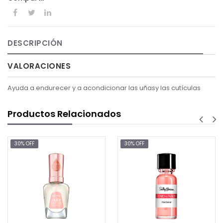
DESCRIPCIÓN
VALORACIONES
Ayuda a endurecer y a acondicionar las uñasy las cutículas
Productos Relacionados
FF
30% OFF
30% OF
Ma
AG