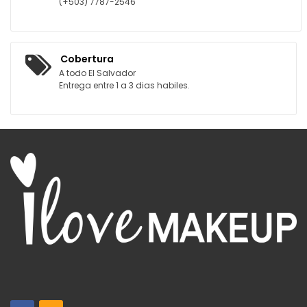
(+503) 7787-2546
Cobertura
A todo El Salvador
Entrega entre 1 a 3 dias habiles.