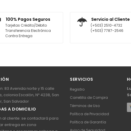
AGREGAR AL CARRITO
AGREGAR AL CARRITO
100% Pagos Seguros
Servicio al Cliente
Tarjetas Crédito/Débito
(+503) 2510-4732
Transferencia Electrónica
(+503) 7787-2546
Contra Entrega
CIÓN
SERVICIOS
H
n: 83 Avenida norte y 15 calle
L
Registro
, colonia Escalón, Nº 4238, San
S
Carretilla de Compra
r, San Salvador
Términos de Uso
AS A DOMICILIO
Política de Privacidad
 al cliente: se contactará para
Política de Garantía
ar entrega en zona
Aviso de Seguridad