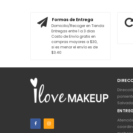
ITO
AGREGAR AL CARRITO
Formas de Entrega
Domicilio/Recoger en Tienda
Entregas entre 1 a 3 dias
Costo de Envío gratis en
compras mayores a $30,
si es menor el envío es de
$3.40
DIREC
Direcció
poniente
Salvado
ENTREG
Atención
coordin