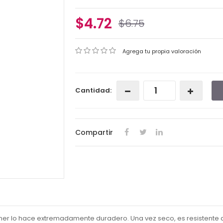
$4.72
$6.75
Agrega tu propia valoración
Cantidad:
Compartir
iner lo hace extremadamente duradero. Una vez seco, es resistente al