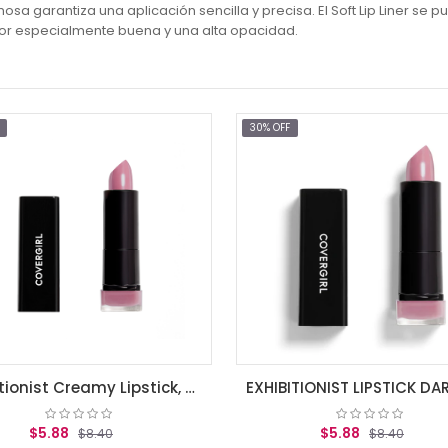
osa garantiza una aplicación sencilla y precisa. El Soft Lip Liner s
lor especialmente buena y una alta opacidad.
30% OFF
Exhibitionist Creamy Lipstick, Romance Mauve .12 oz (3.5 g)
$5.88
$5.88
$8.40
$8.40