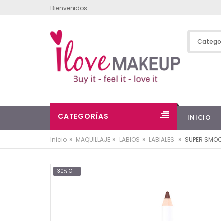
Bienvenidos
CATEGORÍAS
INICIO
»
»
»
»
Inicio
MAQUILLAJE
LABIOS
LABIALES
SUPER SMOO
30% OFF