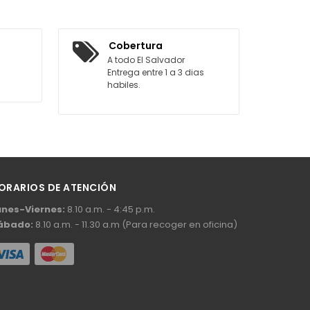
AGREGAR AL CARRITO
Cobertura
A todo El Salvador
Entrega entre 1 a 3 dias
habiles.
ORARIOS DE ATENCIÓN
unes-Viernes:
8.10 a.m. - 4:45 p.m.
ábado:
8.10 a.m. - 11.30 a.m (Para recoger en oficina)