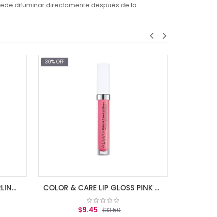
e puede difuminar directamente después de la
30% OFF
30% OFF
A
EXHIBITIONIST LIPSTICK DARLING KISS
COLOR & CARE LIP GLOSS PINK TWILIGHT
$9.45
$13.50