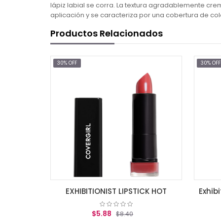
lápiz labial se corra. La textura agradablemente crem
aplicación y se caracteriza por una cobertura de co
Productos Relacionados
30% OFF
30% OFF
Exhibitionist Creamy Lipstick, Seduce Scalret .12 oz (3.5 g)
EXHIBITIONIST LIPSTICK HOT
$5.88
$8.40