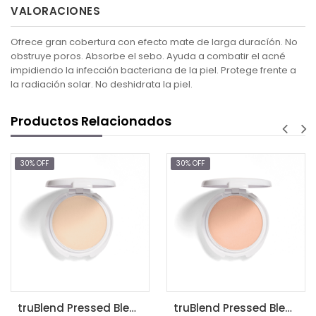
VALORACIONES
Ofrece gran cobertura con efecto mate de larga duracíón. No
obstruye poros. Absorbe el sebo. Ayuda a combatir el acné
impidiendo la infección bacteriana de la piel. Protege frente a
la radiación solar. No deshidrata la piel.
Productos Relacionados
30% OFF
30% OFF
$
AGR
truBlend Pressed Blendable Powder, Translucent Fair / polvos translucidos covergirl
truBlend Pressed Blendable Powder, Translucent Light .39 oz (11 g)