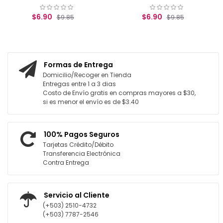
$6.90
$6.90
$9.85
$9.85
REGAR AL CARRITO
AGREGAR AL CARRITO
Formas de Entrega
Domicilio/Recoger en Tienda
Entregas entre 1 a 3 dias
Costo de Envío gratis en compras mayores a $30,
si es menor el envío es de $3.40
100% Pagos Seguros
Tarjetas Crédito/Débito
Transferencia Electrónica
Contra Entrega
Servicio al Cliente
(+503) 2510-4732
(+503) 7787-2546