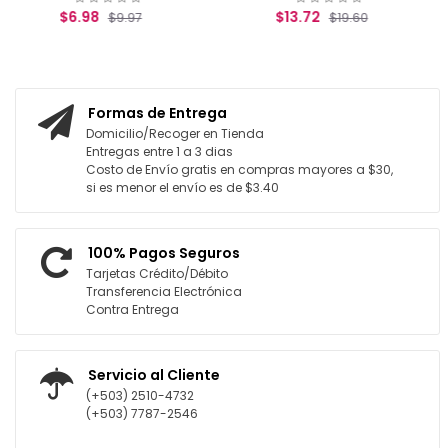
$13.72
$9.97
$19.60
L CARRITO
AGREGAR AL CARRITO
Formas de Entrega
Domicilio/Recoger en Tienda
Entregas entre 1 a 3 dias
Costo de Envío gratis en compras mayores a $30,
si es menor el envío es de $3.40
100% Pagos Seguros
Tarjetas Crédito/Débito
Transferencia Electrónica
Contra Entrega
Servicio al Cliente
(+503) 2510-4732
(+503) 7787-2546