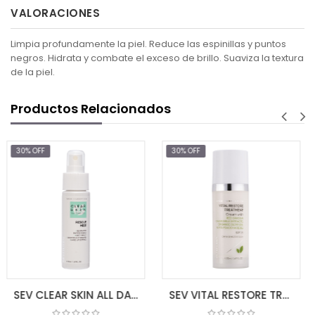
VALORACIONES
Limpia profundamente la piel. Reduce las espinillas y puntos
negros. Hidrata y combate el exceso de brillo. Suaviza la textura
de la piel.
Productos Relacionados
30% OFF
30% OFF
$12.25
$
AGREGAR AL
SEV CLEAR SKIN ALL DAY RESCUE MIST 50ml
SEV VITAL RESTORE TREATMENT SPF 15 50 ML (DRY-SENS SKIN)