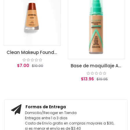
$17.47
$
AGREGAR AL
Clean Makeup Foundation, Classic Beige
Base de maquillaje Almay Clear Complexion True beige
10.00
$13.96
$19.95
L CARRITO
AGREGAR AL CARRITO
Formas de Entrega
Domicilio/Recoger en Tienda
Entregas entre 1 a 3 dias
Costo de Envío gratis en compras mayores a $30,
si es menor el envío es de $3.40