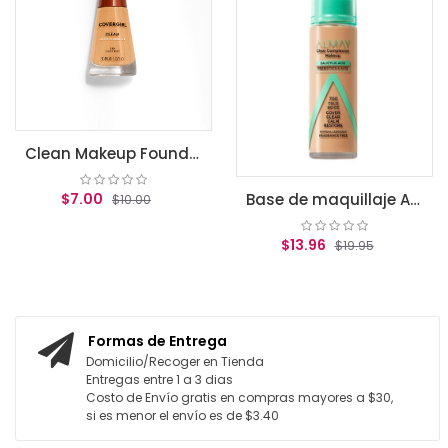
$17.
AGREGA
Clean Makeup Foundation, Classic Beige
00
Base de maquillaje Almay Clear Complexion True beige
$10.00
$13.96
$19.95
AR AL CARRITO
AGREGAR AL CARRITO
Formas de Entrega
Domicilio/Recoger en Tienda
Entregas entre 1 a 3 dias
Costo de Envío gratis en compras mayores a $30,
si es menor el envío es de $3.40