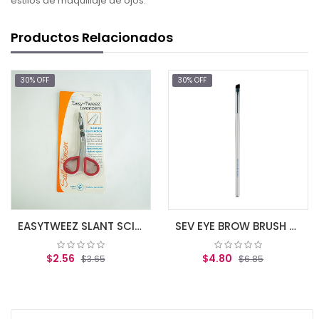
estilos de maquillaje de ojos.
Productos Relacionados
30% OFF
30% OFF
EASYTWEEZ SLANT SCIS TYPE
SEV EYE BROW BRUSH w/bag
$2.56
$4.80
$3.65
$6.85
AGREGAR AL CARRITO
AGREGAR AL CARRITO