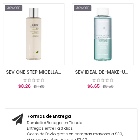
30% OFF
30% OFF
$10.32
$1
AGREGAR AL 
SEV ONE STEP MICELLAR WATER 200 ML
SEV IDEAL DE-MAKE-UP MICELLAR 100 ML
$6.65
1.80
$9.50
 CARRITO
AGREGAR AL CARRITO
Formas de Entrega
Domicilio/Recoger en Tienda
Entregas entre 1 a 3 dias
Costo de Envío gratis en compras mayores a $30,
si es menor el envío es de $3.40