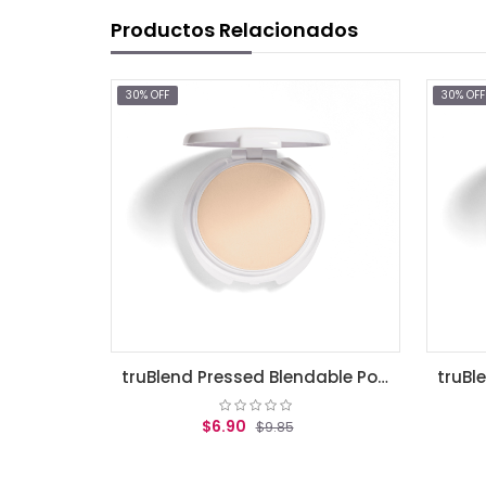
Productos Relacionados
OFF
30% OFF
truBlend Pressed Blendable Powder, Translucent Fair / polvos translucidos covergirl
$6.90
$6.90
$9.85
$9.85