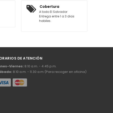
AGREGAR AL CARRITO
Cobertura
A todo El Salvador
Entrega entre 1 a 3 dias
habiles.
ORARIOS DE ATENCIÓN
unes-Viernes:
8.10 a.m. - 4:45 p.m.
ábado:
8.10 a.m. - 11.30 a.m (Para recoger en oficina)