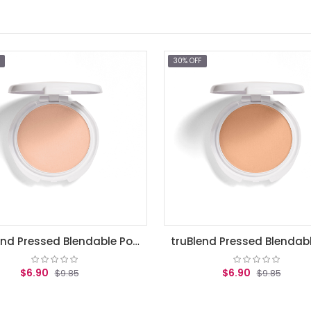
30% OFF
30% OFF
truBlend Pressed Blendable Powder, Translucent Light .39 oz (11 g)
truBlend Pressed Blendable Powder, Translucent Medium / Polvos translucidos covergirl
$6.90
$9.85