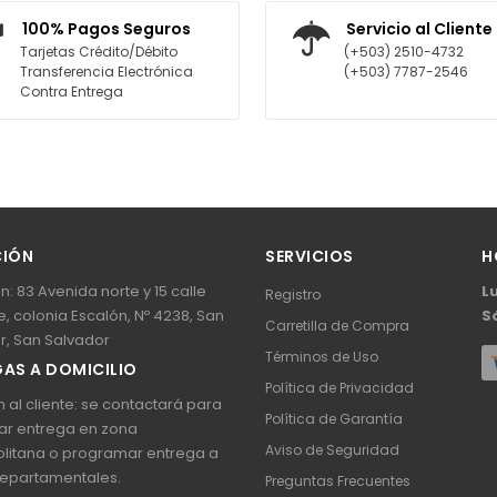
O
AGREGAR AL CARRITO
100% Pagos Seguros
Servicio al Cliente
Tarjetas Crédito/Débito
(+503) 2510-4732
Transferencia Electrónica
(+503) 7787-2546
Contra Entrega
CIÓN
SERVICIOS
H
n: 83 Avenida norte y 15 calle
L
Registro
, colonia Escalón, Nº 4238, San
S
Carretilla de Compra
r, San Salvador
Términos de Uso
AS A DOMICILIO
Política de Privacidad
 al cliente: se contactará para
Política de Garantía
ar entrega en zona
Aviso de Seguridad
litana o programar entrega a
epartamentales.
Preguntas Frecuentes