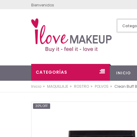
Bienvenidos
CATEGORÍAS
INICIO
»
»
»
»
Inicio
MAQUILLAJE
ROSTRO
POLVOS
Clean Buff 
30% OFF