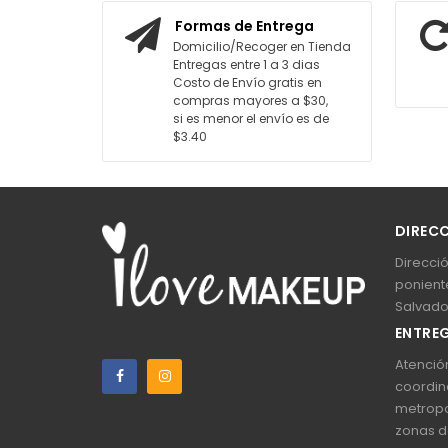
AGREGAR AL CARRITO
AGREGAR AL CARRIT
Formas de Entrega
Domicilio/Recoger en Tienda
Entregas entre 1 a 3 dias
Costo de Envío gratis en
compras mayores a $30,
si es menor el envío es de
$3.40
DIREC
Direcció
poniente
Salvado
ENTREG
Atención
coordin
metropo
zonas d