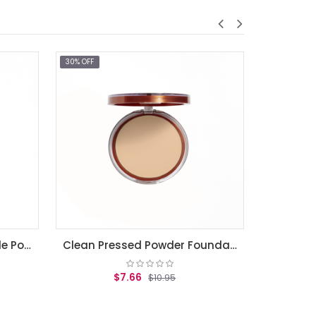
30% OFF
$7.66
$10.95
AGREGAR AL CARRITO
Clean Pressed Powder Foundation Creamy Natural .39 oz.
$7.66
$10.95