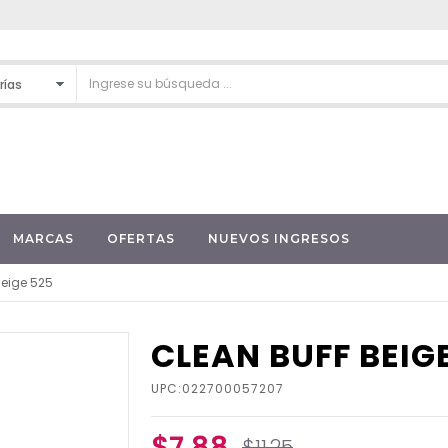
MARCAS
OFERTAS
NUEVOS INGRESOS
Beige 525
CLEAN BUFF BEIG
UPC:022700057207
$7.88
$11.25