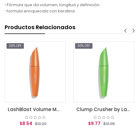
-Fórmula que da volumen, longitud y definición
-formula enriquecida con keratina
Productos Relacionados
30% OFF
30% OFF
LashBlast Volume Mascara Very Black .44 fl oz (13.1 ml)
Clump Crusher by LashBlast Mascara Very Black .44 fl oz (13.1 ml)
$8.54
$9.77
$12.20
$13.95