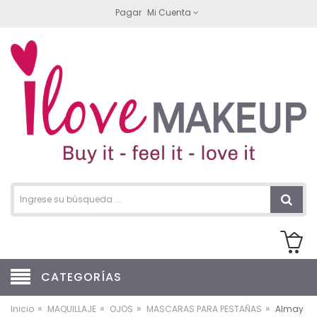
Pagar
Mi Cuenta
CATEGORÍAS
»
»
»
»
Inicio
MAQUILLAJE
OJOS
MASCARAS PARA PESTAÑAS
Almay