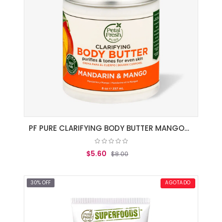
PF PURE CLARIFYING BODY BUTTER MANGO/MAD
$5.60
$8.00
AGREGAR AL CARRITO
30% OFF
AGOTADO