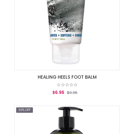
HEALING HEELS FOOT BALM
$6.96
$9.95
AGREGAR AL CARRITO
30% OFF