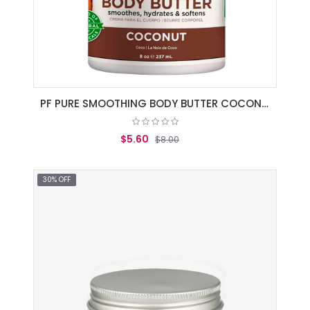
PF PURE SMOOTHING BODY BUTTER COCONUT
$5.60
$8.00
AGREGAR AL CARRITO
30% OFF